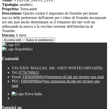
Nome:
VISITOR_INFO1_LIVE
Tipologia:
analitico
Proprieta:
Terza-parte
Descrizione:
Questo cookie è impostato da Youtube per tenere
traccia delle preferenze dell'utente per i video di Youtube incorporati
nei siti; può anche determinare se il visitatore del sito web sta
utilizzando la nuova o la vecchia versione dell'interfaccia di
Youtube.
Durata:
6 mesi
Accetta tutti
Salva le preferenze
Contatti
VIA XXIV MAGGIO, 106 - 03037 PONTECORVO(FR)
Tel:
0776/760623
Email:
FRIS00900Q@istruzione.it
Link per inviare una mail
PEC:
FRIS00900q@pec.istruzione.it
Link per inviare una
mail
Seguici su