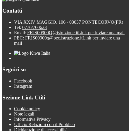
Contatti
VIA XXIV MAGGIO, 106 - 03037 PONTECORVO(FR)
Tel:
0776/760623
Email:
FRIS00900Q@istruzione.it
Link per inviare una mail
PEC:
FRIS00900q@pec.istruzione.it
Link per inviare una
mail
Seguici su
Facebook
Instagram
Sezione Link Utili
Cookie policy
Note legali
Informativa Privacy
Ufficio Relazioni con il Pubblico
Dichiarazione di accessibilità