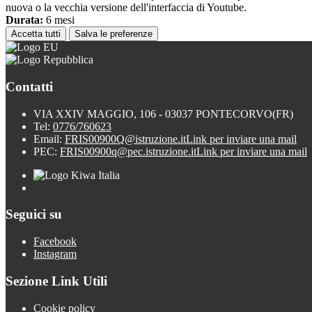
nuova o la vecchia versione dell'interfaccia di Youtube.
Durata:
6 mesi
Accetta tutti
Salva le preferenze
Contatti
VIA XXIV MAGGIO, 106 - 03037 PONTECORVO(FR)
Tel:
0776/760623
Email:
FRIS00900Q@istruzione.it
Link per inviare una mail
PEC:
FRIS00900q@pec.istruzione.it
Link per inviare una mail
Seguici su
Facebook
Instagram
Sezione Link Utili
Cookie policy