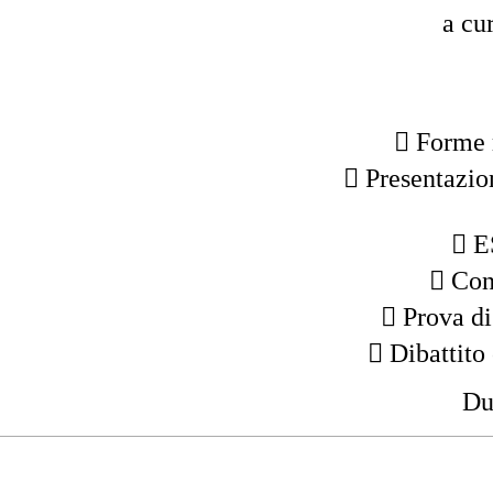
a cu
 Forme 
 Presentazion
 E
 Co
 Prova di
 Dibattito
Du