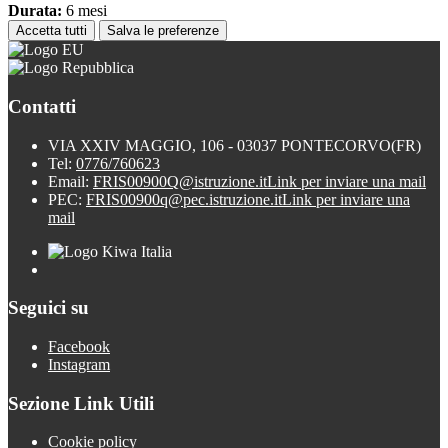
Durata:
6 mesi
Accetta tutti
Salva le preferenze
Contatti
VIA XXIV MAGGIO, 106 - 03037 PONTECORVO(FR)
Tel:
0776/760623
Email:
FRIS00900Q@istruzione.it
Link per inviare una mail
PEC:
FRIS00900q@pec.istruzione.it
Link per inviare una
mail
Seguici su
Facebook
Instagram
Sezione Link Utili
Cookie policy