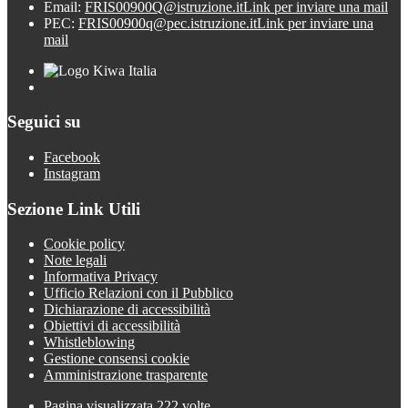
Email:
FRIS00900Q@istruzione.it
Link per inviare una mail
PEC:
FRIS00900q@pec.istruzione.it
Link per inviare una
mail
Seguici su
Facebook
Instagram
Sezione Link Utili
Cookie policy
Note legali
Informativa Privacy
Ufficio Relazioni con il Pubblico
Dichiarazione di accessibilità
Obiettivi di accessibilità
Whistleblowing
Gestione consensi cookie
Amministrazione trasparente
Pagina visualizzata
222
volte