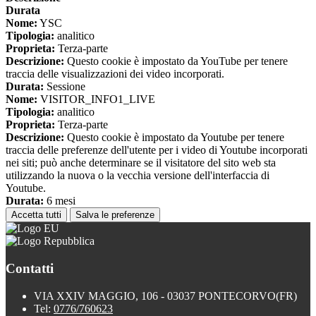
Durata
Nome:
YSC
Tipologia:
analitico
Proprieta:
Terza-parte
Descrizione:
Questo cookie è impostato da YouTube per tenere
traccia delle visualizzazioni dei video incorporati.
Durata:
Sessione
Nome:
VISITOR_INFO1_LIVE
Tipologia:
analitico
Proprieta:
Terza-parte
Descrizione:
Questo cookie è impostato da Youtube per tenere
traccia delle preferenze dell'utente per i video di Youtube incorporati
nei siti; può anche determinare se il visitatore del sito web sta
utilizzando la nuova o la vecchia versione dell'interfaccia di
Youtube.
Durata:
6 mesi
Accetta tutti
Salva le preferenze
Contatti
VIA XXIV MAGGIO, 106 - 03037 PONTECORVO(FR)
Tel:
0776/760623