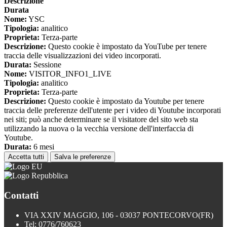
Descrizione
Durata
Nome:
YSC
Tipologia:
analitico
Proprieta:
Terza-parte
Descrizione:
Questo cookie è impostato da YouTube per tenere
traccia delle visualizzazioni dei video incorporati.
Durata:
Sessione
Nome:
VISITOR_INFO1_LIVE
Tipologia:
analitico
Proprieta:
Terza-parte
Descrizione:
Questo cookie è impostato da Youtube per tenere
traccia delle preferenze dell'utente per i video di Youtube incorporati
nei siti; può anche determinare se il visitatore del sito web sta
utilizzando la nuova o la vecchia versione dell'interfaccia di
Youtube.
Durata:
6 mesi
Accetta tutti
Salva le preferenze
Contatti
VIA XXIV MAGGIO, 106 - 03037 PONTECORVO(FR)
Tel:
0776/760623