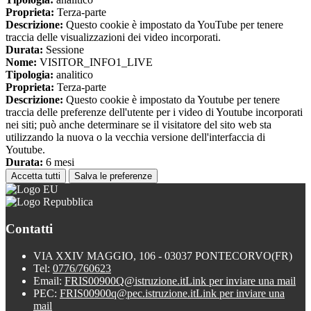
Proprieta:
Terza-parte
Descrizione:
Questo cookie è impostato da YouTube per tenere
traccia delle visualizzazioni dei video incorporati.
Durata:
Sessione
Nome:
VISITOR_INFO1_LIVE
Tipologia:
analitico
Proprieta:
Terza-parte
Descrizione:
Questo cookie è impostato da Youtube per tenere
traccia delle preferenze dell'utente per i video di Youtube incorporati
nei siti; può anche determinare se il visitatore del sito web sta
utilizzando la nuova o la vecchia versione dell'interfaccia di
Youtube.
Durata:
6 mesi
Accetta tutti
Salva le preferenze
Contatti
VIA XXIV MAGGIO, 106 - 03037 PONTECORVO(FR)
Tel:
0776/760623
Email:
FRIS00900Q@istruzione.it
Link per inviare una mail
PEC:
FRIS00900q@pec.istruzione.it
Link per inviare una
mail