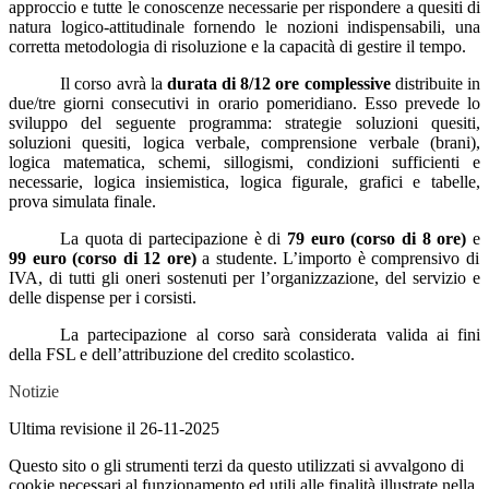
approccio e tutte le conoscenze necessarie per rispondere a quesiti di
natura logico-attitudinale fornendo le nozioni indispensabili, una
corretta metodologia di risoluzione e la capacità di gestire il tempo.
Il corso avrà la
durata di 8/12 ore complessive
distribuite in
due/tre giorni consecutivi in orario pomeridiano. Esso prevede lo
sviluppo del seguente programma: strategie soluzioni quesiti,
soluzioni quesiti, logica verbale, comprensione verbale (brani),
logica matematica, schemi, sillogismi, condizioni sufficienti e
necessarie, logica insiemistica, logica figurale, grafici e tabelle,
prova simulata finale.
La quota di partecipazione è di
79 euro (corso di 8 ore)
e
99 euro (corso di 12 ore)
a studente. L’importo è comprensivo di
IVA, di tutti gli oneri sostenuti per l’organizzazione, del servizio e
delle dispense per i corsisti.
La partecipazione al corso sarà considerata valida ai fini
della FSL e dell’attribuzione del credito scolastico.
Notizie
Ultima revisione il 26-11-2025
Questo sito o gli strumenti terzi da questo utilizzati si avvalgono di
cookie necessari al funzionamento ed utili alle finalità illustrate nella