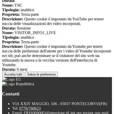
Durata
Nome:
YSC
Tipologia:
analitico
Proprieta:
Terza-parte
Descrizione:
Questo cookie è impostato da YouTube per tenere
traccia delle visualizzazioni dei video incorporati.
Durata:
Sessione
Nome:
VISITOR_INFO1_LIVE
Tipologia:
analitico
Proprieta:
Terza-parte
Descrizione:
Questo cookie è impostato da Youtube per tenere
traccia delle preferenze dell'utente per i video di Youtube incorporati
nei siti; può anche determinare se il visitatore del sito web sta
utilizzando la nuova o la vecchia versione dell'interfaccia di
Youtube.
Durata:
6 mesi
Accetta tutti
Salva le preferenze
Contatti
VIA XXIV MAGGIO, 106 - 03037 PONTECORVO(FR)
Tel:
0776/760623
Email:
FRIS00900Q@istruzione.it
Link per inviare una mail