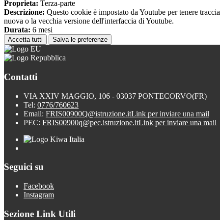
Proprieta:
Terza-parte
Descrizione:
Questo cookie è impostato da Youtube per tenere traccia de
nuova o la vecchia versione dell'interfaccia di Youtube.
Durata:
6 mesi
Accetta tutti
Salva le preferenze
Contatti
VIA XXIV MAGGIO, 106 - 03037 PONTECORVO(FR)
Tel:
0776/760623
Email:
FRIS00900Q@istruzione.it
Link per inviare una mail
PEC:
FRIS00900q@pec.istruzione.it
Link per inviare una mail
Seguici su
Facebook
Instagram
Sezione Link Utili