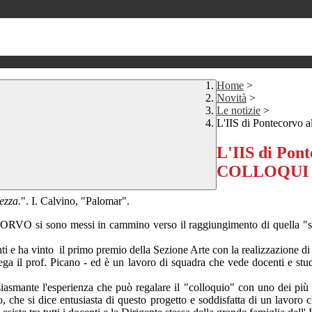
Home
>
Novità
>
Le notizie
>
L'IIS di Pontecorv
L'IIS di Pont
COLLOQUI 
ezza.
". I. Calvino, "Palomar".
ECORVO si sono messi in cammino verso il raggiungimento di quella "sa
ti e ha vinto il primo premio della Sezione Arte con la realizzazione d
iega il prof. Picano - ed è un lavoro di squadra che vede docenti e studen
siasmante l'esperienza che può regalare il "colloquio" con uno dei più g
o, che si dice entusiasta di questo progetto e soddisfatta di un lavoro