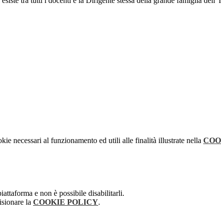
e esiste tra tutti i docenti e la Dirigente stessa della grande famiglia
kie necessari al funzionamento ed utili alle finalità illustrate nella
COO
attaforma e non è possibile disabilitarli.
isionare la
COOKIE POLICY
.