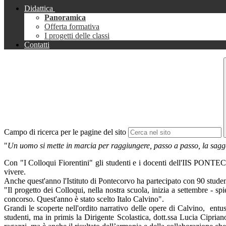
Didattica
Panoramica
Offerta formativa
I progetti delle classi
Contatti
Campo di ricerca per le pagine del sito
"
Un uomo si mette in marcia per raggiungere, passo a passo, la sagg
Con "I Colloqui Fiorentini" gli studenti e i docenti dell'IIS PONT
vivere.
Anche quest'anno l'Istituto di Pontecorvo ha partecipato con 90 studen
"Il progetto dei Colloqui, nella nostra scuola, inizia a settembre - sp
concorso. Quest'anno è stato scelto Italo Calvino".
Grandi le scoperte nell'ordito narrativo delle opere di Calvino, entu
studenti, ma in primis la Dirigente Scolastica, dott.ssa Lucia Ciprian