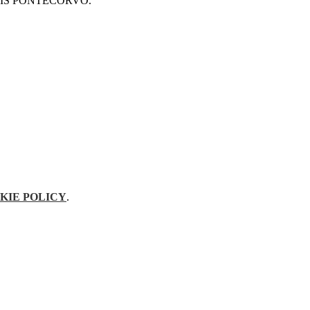
 dell' IIS PONTECORVO.
KIE POLICY
.