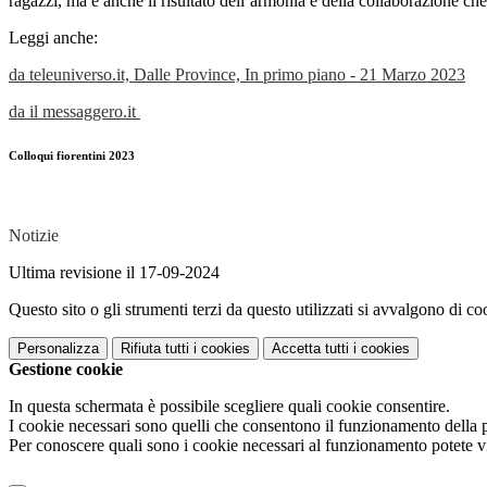
ragazzi, ma è anche il risultato dell’armonia e della collaborazione ch
Leggi anche:
da teleuniverso.it, Dalle Province, In primo piano - 21 Marzo 2023
da il messaggero.it
Colloqui fiorentini 2023
Notizie
Ultima revisione il 17-09-2024
Questo sito o gli strumenti terzi da questo utilizzati si avvalgono di coo
Personalizza
Rifiuta tutti
i cookies
Accetta tutti
i cookies
Gestione cookie
In questa schermata è possibile scegliere quali cookie consentire.
I cookie necessari sono quelli che consentono il funzionamento della pi
Per conoscere quali sono i cookie necessari al funzionamento potete v