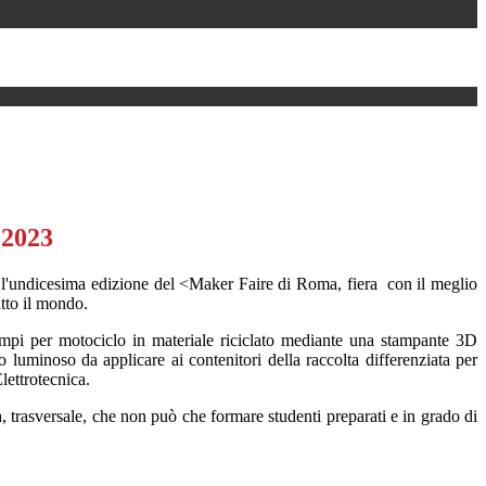
 2023
 l'undicesima edizione del <Maker Faire di Roma, fiera
con il meglio
utto il mondo.
empi p
er motociclo in materiale riciclato mediante una stampante 3D
 luminoso da applicare ai contenitori della raccolta differenziata per
Elettrotecnica.
iva, trasversale, che non può che formare studenti preparati e in grado di