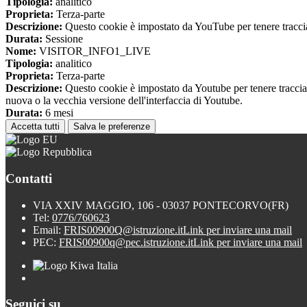
Tipologia:
analitico
Proprieta:
Terza-parte
Descrizione:
Questo cookie è impostato da YouTube per tenere traccia 
Durata:
Sessione
Nome:
VISITOR_INFO1_LIVE
Tipologia:
analitico
Proprieta:
Terza-parte
Descrizione:
Questo cookie è impostato da Youtube per tenere traccia de
nuova o la vecchia versione dell'interfaccia di Youtube.
Durata:
6 mesi
Accetta tutti
Salva le preferenze
Contatti
VIA XXIV MAGGIO, 106 - 03037 PONTECORVO(FR)
Tel:
0776/760623
Email:
FRIS00900Q@istruzione.it
Link per inviare una mail
PEC:
FRIS00900q@pec.istruzione.it
Link per inviare una mail
Seguici su