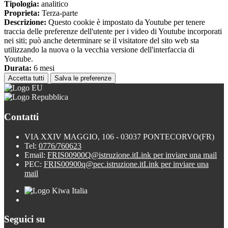
Tipologia:
analitico
Proprieta:
Terza-parte
Descrizione:
Questo cookie è impostato da Youtube per tenere
traccia delle preferenze dell'utente per i video di Youtube incorporati
nei siti; può anche determinare se il visitatore del sito web sta
utilizzando la nuova o la vecchia versione dell'interfaccia di
Youtube.
Durata:
6 mesi
Accetta tutti
Salva le preferenze
Contatti
VIA XXIV MAGGIO, 106 - 03037 PONTECORVO(FR)
Tel:
0776/760623
Email:
FRIS00900Q@istruzione.it
Link per inviare una mail
PEC:
FRIS00900q@pec.istruzione.it
Link per inviare una
mail
Seguici su