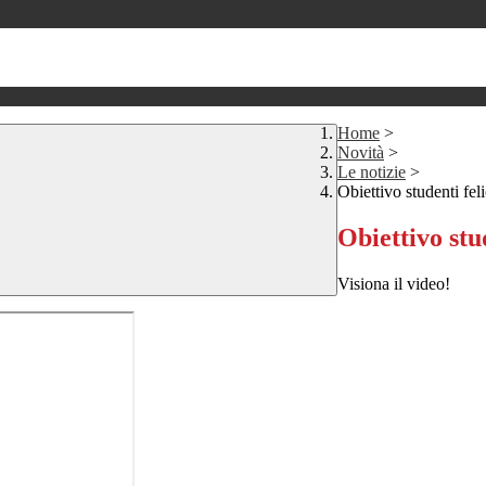
Home
>
Novità
>
Le notizie
>
Obiettivo studenti feli
Obiettivo stud
Visiona il video!