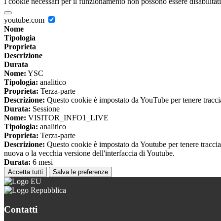
I cookie necessari per il funzionamento non possono essere disabilitati.
youtube.com
Nome
Tipologia
Proprieta
Descrizione
Durata
Nome:
YSC
Tipologia:
analitico
Proprieta:
Terza-parte
Descrizione:
Questo cookie è impostato da YouTube per tenere traccia 
Durata:
Sessione
Nome:
VISITOR_INFO1_LIVE
Tipologia:
analitico
Proprieta:
Terza-parte
Descrizione:
Questo cookie è impostato da Youtube per tenere traccia de
nuova o la vecchia versione dell'interfaccia di Youtube.
Durata:
6 mesi
Accetta tutti
Salva le preferenze
Contatti