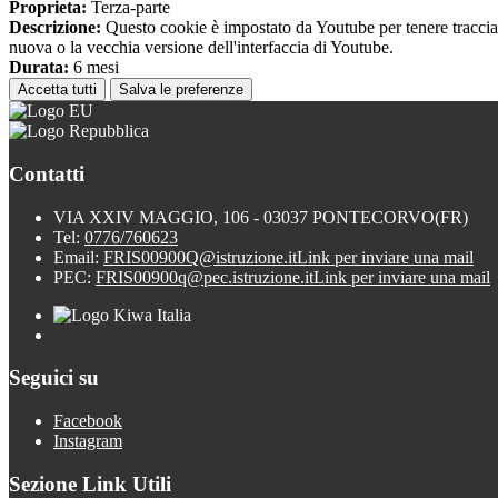
Proprieta:
Terza-parte
Descrizione:
Questo cookie è impostato da Youtube per tenere traccia de
nuova o la vecchia versione dell'interfaccia di Youtube.
Durata:
6 mesi
Accetta tutti
Salva le preferenze
Contatti
VIA XXIV MAGGIO, 106 - 03037 PONTECORVO(FR)
Tel:
0776/760623
Email:
FRIS00900Q@istruzione.it
Link per inviare una mail
PEC:
FRIS00900q@pec.istruzione.it
Link per inviare una mail
Seguici su
Facebook
Instagram
Sezione Link Utili