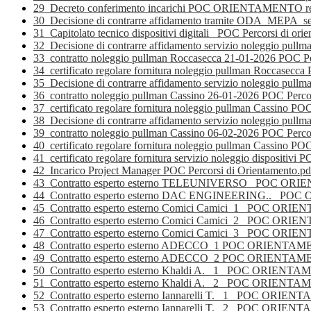
29_Decreto conferimento incarichi POC ORIENTAMENTO re
30_Decisione di contrarre affidamento tramite ODA_MEPA_servi
31_Capitolato tecnico dispositivi digitali_ POC Percorsi di ori
32_Decisione di contrarre affidamento servizio noleggio pul
33_contratto noleggio pullman Roccasecca 21-01-2026 POC Per
34_certificato regolare fornitura noleggio pullman Roccasecca
35_Decisione di contrarre affidamento servizio noleggio pull
36_contratto noleggio pullman Cassino 26-01-2026 POC Percor
37_certificato regolare fornitura noleggio pullman Cassino POC
38_Decisione di contrarre affidamento servizio noleggio pull
39_contratto noleggio pullman Cassino 06-02-2026 POC Perco
40_certificato regolare fornitura noleggio pullman Cassino POC
41_certificato regolare fornitura servizio noleggio dispositivi P
42_Incarico Project Manager POC Percorsi di Orientamento.pd
43_Contratto esperto esterno TELEUNIVERSO_ POC OR
44_Contratto esperto esterno DAC ENGINEERING.._ P
45_Contratto esperto esterno Comici Camici_1_ POC ORI
46_Contratto esperto esterno Comici Camici_2_ POC ORI
47_Contratto esperto esterno Comici Camici_3_ POC ORI
48_Contratto esperto esterno ADECCO_1 POC ORIENTAM
49_Contratto esperto esterno ADECCO_2 POC ORIENTAM
50_Contratto esperto esterno Khaldi A. _1_ POC ORIENT
51_Contratto esperto esterno Khaldi A. _2_ POC ORIENT
52_Contratto esperto esterno Iannarelli T. _1_ POC ORIE
53_Contratto esperto esterno Iannarelli T. _2_ POC ORIE