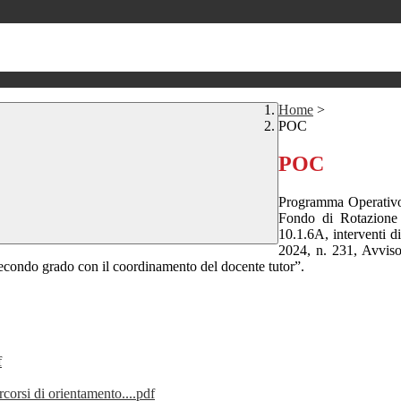
Home
>
POC
POC
Programma Operativo
Fondo di Rotazione 
10.1.6A, interventi d
2024, n. 231, Avviso
di secondo grado con il coordinamento del docente tutor”.
f
rsi di orientamento....pdf