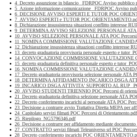
4_Decreto assunzione in bilancio_ FDRPOC Avviso pubblico pro
5_Azione informazione-comunicazione_ FDRPOC Avviso pubblic
6_DECISIONE AVVISO ESPERTI E TUTOR POC ORIEN
7_AVVISO ESPERTI e TUTOR POC ORIENTAMENTO.pd
8_Dichiarazione insussistenza situazioni conflitto interesse R
9_DETERMINA AVVISO SELEZIONE PERSONALE ATA POC P
10_AVVISO SELEZIONE PERSONALE ATA POC Percorsi di 
11_NOMINA COMMISSIONE VALUTAZIONE CANDIDATURE 
12_Dichiarazione insussistenza situazioni conflitto interesse
13_decreto graduatoria provvisoria personale esperto e tutor_P
14_CONVOCAZIONE COMMISSIONE VALUTAZIONE CANDI
15_decreto graduatoria definitiva personale esperto e tutor_POC
16_NOMINA COMMISSIONE VALUTAZIONE CANDIDATURE 
17_Decreto graduatoria provvisoria selezione personale ATA P
18_DETERMINA AFFIDAMENTO INCARICO DSGA ATTIVITA
19_INCARICO DSGA ATTIVITA' SUPPORTO AL RUP _POC_ P
20_AVVISO STUDENTI TRIENNIO POC Percorsi di orienta
21_Decreto graduatoria definitiva selezione personale ATA POC
22_Decreto conferimento incarichi al personale ATA POC Perco
23_Decisione a contrarre avvio Trattativa Diretta MEPA per aff
24_Capitolato servizi filmati POC Percorsi di Orientamento.pdf
25_Riepilogo_NG5796346.pdf
26_Decisione a contrarre per affidamento mediante documento di
27_CONTRATTO servizi filmati Teleuniverso srl POC Percorsi
28_Decreto conferimento incarichi POC ORIENTAMENTO.p