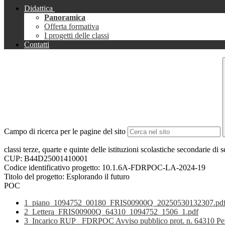
Didattica
Panoramica
Offerta formativa
I progetti delle classi
Contatti
Campo di ricerca per le pagine del sito
classi terze, quarte e quinte delle istituzioni scolastiche secondarie 
CUP: B44D25001410001
Codice identificativo progetto: 10.1.6A-FDRPOC-LA-2024-19
Titolo del progetto: Esplorando il futuro
POC
1_piano_1094752_00180_FRIS00900Q_20250530132307.pd
2_Lettera_FRIS00900Q_64310_1094752_1506_1.pdf
3_Incarico RUP_ FDRPOC Avviso pubblico prot. n. 64310 Perco