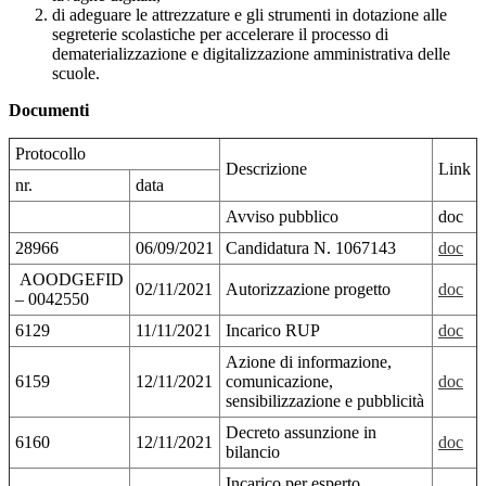
di adeguare le attrezzature e gli strumenti in dotazione alle
segreterie scolastiche per accelerare il processo di
dematerializzazione e digitalizzazione amministrativa delle
scuole.
Documenti
Protocollo
Descrizione
Link
nr.
data
Avviso pubblico
doc
28966
06/09/2021
Candidatura N. 1067143
doc
AOODGEFID
02/11/2021
Autorizzazione progetto
doc
– 0042550
6129
11/11/2021
Incarico RUP
doc
Azione di informazione,
6159
12/11/2021
comunicazione,
doc
sensibilizzazione e pubblicità
Decreto assunzione in
6160
12/11/2021
doc
bilancio
Incarico per esperto