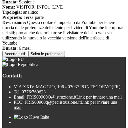
Durata:
Sessione
Nome:
VISITOR_INFO1_LIVE
Tipologia:
analitico
Proprieta:
Terza-parte
Descrizione:
Questo cookie è impostato da Youtube per tenere
traccia delle preferenze dell'utente per i video di Youtube incorporati
nei siti; può anche determinare se il visitatore del sito web sta
utilizzando la nuova o la vecchia versione dell'interfaccia di
Youtube.
Durata:
6 mesi
Accetta tutti
Salva le preferenze
Contatti
VIA XXIV MAGGIO, 106 - 03037 PONTECORVO(FR)
Tel:
0776/760623
Email:
FRIS00900Q@istruzione.it
Link per inviare una mail
PEC:
FRIS00900q@pec.istruzione.it
Link per inviare una
mail