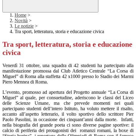
Home
>
Novità
>
Le notizie
>
Tra sport, letteratura, storia e educazione civica
Tra sport, letteratura, storia e educazione
civica
Venerdì 31 ottobre, una squadra di 42 studenti ha partecipato alla
manifestazione promossa dal Club Atletico Centrale “La Corsa di
Miguel” di Roma alla staffetta 42 x1000 presso lo Stadio dei Marmi
Piero Mennea di Roma.
L’evento, promosso ad apertura del Progetto annuale “La Corsa di
Miguel” al quale, per consuetudine, aderiscono le classi del Liceo
delle Scienze Umane, ma che prevede momenti nei quali
partecipano studenti dell’intero Istituto, ha voluto mettere il risalto,
accanto all’aspetto letterario, il volto sportivo dello scrittore Pier
Paolo Pasolini, in occasione dei cinquant’anni dalla morte.
Infatti,
nella biografia del grande poeta ci sono diverse pagine sportive: il
calcio di periferia dei protagonisti dei
romanzi romani, la boxe di
“Storia burina”, i reportage delle Olimpiadi di Roma con il famoso