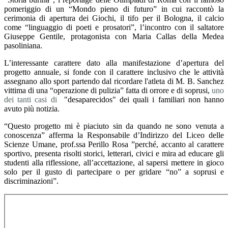
pomeriggio di un “Mondo pieno di futuro” in cui raccontò la
cerimonia di apertura dei Giochi, il tifo per il Bologna, il calcio
come “linguaggio di poeti e prosatori”, l’incontro con il saltatore
Giuseppe Gentile, protagonista con Maria Callas della Medea
pasoliniana.
L’interessante carattere dato alla manifestazione d’apertura del
progetto annuale, si fonde con il carattere inclusivo che le attività
assegnano allo sport partendo dal ricordare l'atleta di M. B. Sanchez
vittima di una “operazione di pulizia” fatta di orrore e di soprusi,
uno
dei tanti casi di
"desaparecidos" dei quali i familiari non hanno
avuto più notizia.
“Questo progetto mi è piaciuto sin da quando ne sono venuta a
conoscenza” afferma la Responsabile d’Indirizzo del Liceo delle
Scienze Umane, prof.ssa Perillo Rosa ”perché, accanto al carattere
sportivo, presenta risolti storici, letterari, civici e mira ad educare gli
studenti alla riflessione, all’accettazione, al sapersi mettere in gioco
solo per il gusto di partecipare o per gridare “no” a soprusi e
discriminazioni”.