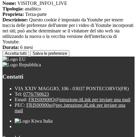
Nome:
VISITOR_INFO1_LIVE
Tipologia:
analitico
Proprieta:
Terza-parte
Descrizione:
Questo cookie è impostato da Youtube per tenere
traccia delle preferenze dell'utente per i video di Youtube incorporati
nei siti; può anche determinare se il visitatore del sito web sta
utilizzando la nuova o la vecchia versione dell'interfaccia di
Youtube.
Durata:
6 mesi
Accetta tutti
Salva le preferenze
Contatti
VIA XXIV MAGGIO, 106 - 03037 PONTECORVO(FR)
Tel:
0776/760623
Email:
FRIS00900Q@istruzione.it
Link per inviare una mail
PEC:
FRIS00900q@pec.istruzione.it
Link per inviare una
mail