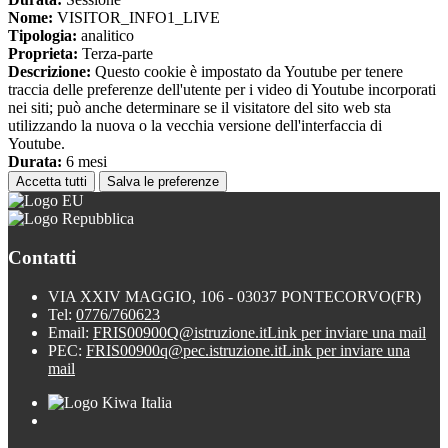
Nome:
VISITOR_INFO1_LIVE
Tipologia:
analitico
Proprieta:
Terza-parte
Descrizione:
Questo cookie è impostato da Youtube per tenere
traccia delle preferenze dell'utente per i video di Youtube incorporati
nei siti; può anche determinare se il visitatore del sito web sta
utilizzando la nuova o la vecchia versione dell'interfaccia di
Youtube.
Durata:
6 mesi
Accetta tutti
Salva le preferenze
Contatti
VIA XXIV MAGGIO, 106 - 03037 PONTECORVO(FR)
Tel:
0776/760623
Email:
FRIS00900Q@istruzione.it
Link per inviare una mail
PEC:
FRIS00900q@pec.istruzione.it
Link per inviare una
mail