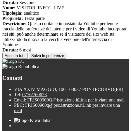
Durata:
Sessione
Nome:
VISITOR_INFO1_LIVE
Tipologia:
analitico
Proprieta:
Terza-parte
Descrizione:
Questo cookie è impostato da Youtube per tenere
traccia delle preferenze dell'utente per i video di Youtube incorporati
nei siti; può anche determinare se il visitatore del sito web sta
utilizzando la nuova o la vecchia versione dell'interfaccia di
Youtube.
Durata:
6 mesi
Accetta tutti
Salva le preferenze
Contatti
VIA XXIV MAGGIO, 106 - 03037 PONTECORVO(FR)
Tel:
0776/760623
Email:
FRIS00900Q@istruzione.it
Link per inviare una mail
PEC:
FRIS00900q@pec.istruzione.it
Link per inviare una
mail