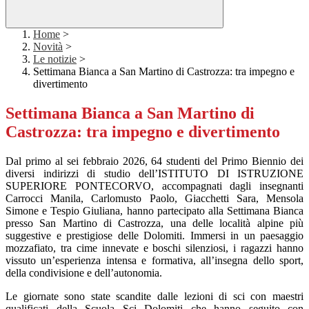
Home
>
Novità
>
Le notizie
>
Settimana Bianca a San Martino di Castrozza: tra impegno e
divertimento
Settimana Bianca a San Martino di
Castrozza: tra impegno e divertimento
Dal primo al sei febbraio 2026, 64 studenti del Primo Biennio dei
diversi indirizzi di studio dell’ISTITUTO DI ISTRUZIONE
SUPERIORE PONTECORVO, accompagnati dagli insegnanti
Carrocci Manila, Carlomusto Paolo, Giacchetti Sara, Mensola
Simone e Tespio Giuliana, hanno partecipato alla Settimana Bianca
presso San Martino di Castrozza, una delle località alpine più
suggestive e prestigiose delle Dolomiti. Immersi in un paesaggio
mozzafiato, tra cime innevate e boschi silenziosi, i ragazzi hanno
vissuto un’esperienza intensa e formativa, all’insegna dello sport,
della condivisione e dell’autonomia.
Le giornate sono state scandite dalle lezioni di sci con maestri
qualificati della Scuola Sci Dolomiti che hanno seguito con