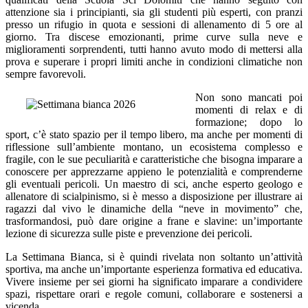
attenzione sia i principianti, sia gli studenti più esperti, con pranzi
presso un rifugio in quota e sessioni di allenamento di 5 ore al
giorno. Tra discese emozionanti, prime curve sulla neve e
miglioramenti sorprendenti, tutti hanno avuto modo di mettersi alla
prova e superare i propri limiti anche in condizioni climatiche non
sempre favorevoli.
Non sono mancati poi
momenti di relax e di
formazione; dopo lo
sport, c’è stato spazio per il tempo libero, ma anche per momenti di
riflessione sull’ambiente montano, un ecosistema complesso e
fragile, con le sue peculiarità e caratteristiche che bisogna imparare a
conoscere per apprezzarne appieno le potenzialità e comprenderne
gli eventuali pericoli. Un maestro di sci, anche esperto geologo e
allenatore di scialpinismo, si è messo a disposizione per illustrare ai
ragazzi dal vivo le dinamiche della “neve in movimento” che,
trasformandosi, può dare origine a frane e slavine: un’importante
lezione di sicurezza sulle piste e prevenzione dei pericoli.
La Settimana Bianca, si è quindi rivelata non soltanto un’attività
sportiva, ma anche un’importante esperienza formativa ed educativa.
Vivere insieme per sei giorni ha significato imparare a condividere
spazi, rispettare orari e regole comuni, collaborare e sostenersi a
vicenda.