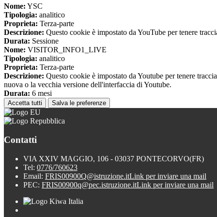
Nome:
YSC
Tipologia:
analitico
Proprieta:
Terza-parte
Descrizione:
Questo cookie è impostato da YouTube per tenere traccia 
Durata:
Sessione
Nome:
VISITOR_INFO1_LIVE
Tipologia:
analitico
Proprieta:
Terza-parte
Descrizione:
Questo cookie è impostato da Youtube per tenere traccia de
nuova o la vecchia versione dell'interfaccia di Youtube.
Durata:
6 mesi
Accetta tutti
Salva le preferenze
Contatti
VIA XXIV MAGGIO, 106 - 03037 PONTECORVO(FR)
Tel:
0776/760623
Email:
FRIS00900Q@istruzione.it
Link per inviare una mail
PEC:
FRIS00900q@pec.istruzione.it
Link per inviare una mail