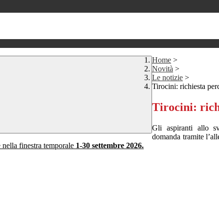
Home
>
Novità
>
Le notizie
>
Tirocini: richiesta per
Tirocini: ric
Gli aspiranti allo 
domanda tramite l’all
 nella finestra temporale
1-30 settembre
2026.