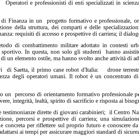
Operatori e professionisti di enti specializzati in scie
 di Finanza in un
progetto formativo e professionale, or
razione della struttura, dei comparti e delle specializzazi
anza: requisiti di accesso e prospettive di carriera; il dia
odo di combattimento militare adottato in contesti urbani
 sportivo. In questa, non solo gli studenti
hanno assistit
 di un elemento ostile, ma hanno svolto anche attività di 
i
di Saetta, il primo cane robot d'Italia:
drone terres
ezza degli operatori umani. Il robot è un concentrato di 
to un
percorso di orientamento formativo professionale pen
ere, integrità, lealtà, spirito di sacrificio e risposta ai biso
e testimonianze dirette di giovani carabinieri;
il Centro Na
ione, percorsi e prospettive di carriera; una simulazion
e concreta per riflettere sul proprio futuro e conoscere da
adattarsi ai tempi per assicurare maggiori standard di sicurezz