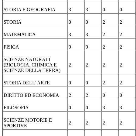
STORIA E GEOGRAFIA
3
3
0
0
STORIA
0
0
2
2
MATEMATICA
3
3
2
2
FISICA
0
0
2
2
SCIENZE NATURALI
(BIOLOGIA, CHIMICA E
2
2
2
2
SCIENZE DELLA TERRA)
STORIA DELL’ ARTE
0
0
2
2
DIRITTO ED ECONOMIA
2
2
0
0
FILOSOFIA
0
0
3
3
SCIENZE MOTORIE E
2
2
2
2
SPORTIVE