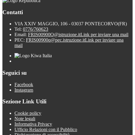
Contatti
VIA XXIV MAGGIO, 106 - 03037 PONTECORVO(FR)
Tel:
0776/760623
Email:
FRIS00900Q@istruzione.it
Link per inviare una mail
PEC:
FRIS00900q@pec.istruzione.it
Link per inviare una
mail
Seguici su
Facebook
Instagram
Sezione Link Utili
Cookie policy
Note legali
Informativa Privacy
Ufficio Relazioni con il Pubblico
Dichiarazione di accessibilità