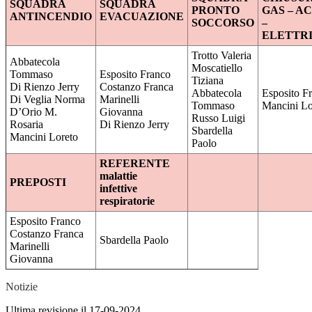
SQUADRA
SQUADRA
PRONTO
GAS – A
ANTINCENDIO
EVACUAZIONE
SOCCORSO
–
ELETTRI
Trotto Valeria
Abbatecola
Moscatiello
Tommaso
Esposito Franco
Tiziana
Di Rienzo Jerry
Costanzo Franca
Abbatecola
Esposito F
Di Veglia Norma
Marinelli
Tommaso
Mancini Lo
D’Orio M.
Giovanna
Russo Luigi
Rosaria
Di Rienzo Jerry
Sbardella
Mancini Loreto
Paolo
REFERENTE
malattie
PREPOSTI
infettive
respiratorie
Esposito Franco
Costanzo Franca
Sbardella Paolo
Marinelli
Giovanna
Notizie
Ultima revisione il 17-09-2024