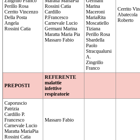
Zingrillo Franco
Maratta MariaPia
Germani
Perillo Rosa
Rossini Catia
Marina
Cerrito Vi
Cerrito Vincenzo
Cardillo
Maceroni
Abatecola
Della Posta
P.Francesco
MariaRita
Roberto
Angela
Carnevale Lucio
Moscatiello
Rossini Catia
Germani Marina
Tiziana
Maratta Maria Pia
Perillo Rosa
Massaro Fabio
Sbardella
Paolo
Stracqualursi
A.
Zingrillo
Franco
REFERENTE
malattie
PREPOSTI
infettive
respiratorie
Caporuscio
Patrizia
Cardillo P.
Francesco
Massaro Fabio
Carnevale Lucio
Maratta MariaPia
Rossini Catia