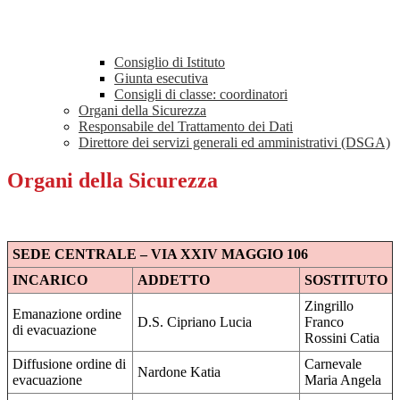
Consiglio di Istituto
Giunta esecutiva
Consigli di classe: coordinatori
Organi della Sicurezza
Responsabile del Trattamento dei Dati
Direttore dei servizi generali ed amministrativi (DSGA)
Organi della Sicurezza
SEDE CENTRALE – VIA XXIV MAGGIO 106
INCARICO
ADDETTO
SOSTITUTO
Zingrillo
Emanazione ordine
D.S. Cipriano Lucia
Franco
di evacuazione
Rossini Catia
Diffusione ordine di
Carnevale
Nardone Katia
evacuazione
Maria Angela