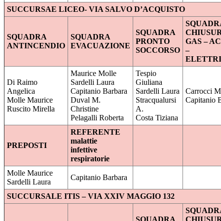
SUCCURSAE LICEO- VIA SALVO D’ACQUISTO
SQUADR
SQUADRA
CHIUSU
SQUADRA
SQUADRA
PRONTO
GAS – A
ANTINCENDIO
EVACUAZIONE
SOCCORSO
–
ELETTRI
Maurice Molle
Tespio
Di Raimo
Sardelli Laura
Giuliana
Angelica
Capitanio Barbara
Sardelli Laura
Carrocci M
Molle Maurice
Duval M.
Stracqualursi
Capitanio 
Ruscito Mirella
Christine
A.
Pelagalli Roberta
Costa Tiziana
REFERENTE
malattie
PREPOSTI
infettive
respiratorie
Molle Maurice
Capitanio Barbara
Sardelli Laura
SUCCURSALE ITIS – VIA XXIV MAGGIO 132
SQUADR
SQUADRA
CHIUSU