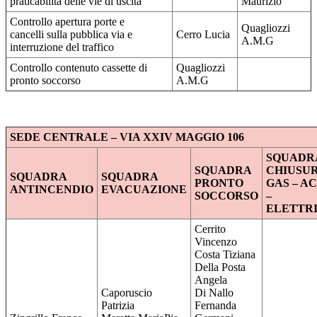
praticabilità delle vie di uscita
Maurizio
Controllo apertura porte e
Quagliozzi
cancelli sulla pubblica via e
Cerro Lucia
A.M.G
interruzione del traffico
Controllo contenuto cassette di
Quagliozzi
pronto soccorso
A.M.G
SEDE CENTRALE – VIA XXIV MAGGIO 106
SQUADR
SQUADRA
CHIUSU
SQUADRA
SQUADRA
PRONTO
GAS – A
ANTINCENDIO
EVACUAZIONE
SOCCORSO
–
ELETTRI
Cerrito
Vincenzo
Costa Tiziana
Della Posta
Angela
Caporuscio
Di Nallo
Patrizia
Fernanda