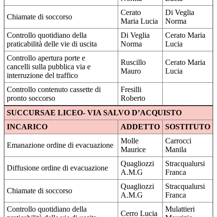
Cerato
Di Veglia
Chiamate di soccorso
Maria Lucia
Norma
Controllo quotidiano della
Di Veglia
Cerato Maria
praticabilità delle vie di uscita
Norma
Lucia
Controllo apertura porte e
Ruscillo
Cerato Maria
cancelli sulla pubblica via e
Mauro
Lucia
interruzione del traffico
Controllo contenuto cassette di
Fresilli
pronto soccorso
Roberto
SUCCURSAE LICEO- VIA SALVO D’ACQUISTO
INCARICO
ADDETTO
SOSTITUTO
Molle
Carrocci
Emanazione ordine di evacuazione
Maurice
Manila
Quagliozzi
Stracqualursi
Diffusione ordine di evacuazione
A.M.G
Franca
Quagliozzi
Stracqualursi
Chiamate di soccorso
A.M.G
Franca
Controllo quotidiano della
Mulattieri
Cerro Lucia