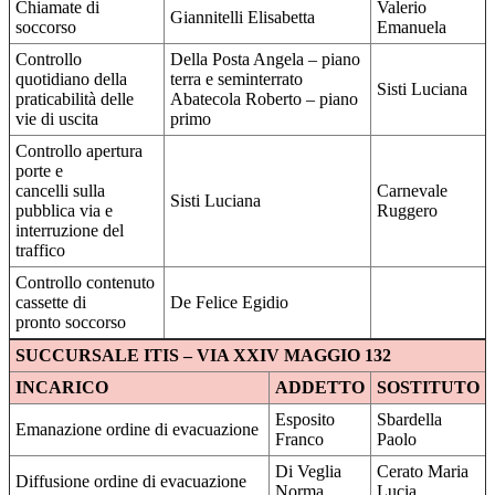
Chiamate di
Valerio
Giannitelli Elisabetta
soccorso
Emanuela
Controllo
Della Posta Angela – piano
quotidiano della
terra e seminterrato
Sisti Luciana
praticabilità delle
Abatecola Roberto – piano
vie di uscita
primo
Controllo apertura
porte e
cancelli sulla
Carnevale
Sisti Luciana
pubblica via e
Ruggero
interruzione del
traffico
Controllo contenuto
cassette di
De Felice Egidio
pronto soccorso
SUCCURSALE ITIS – VIA XXIV MAGGIO 132
INCARICO
ADDETTO
SOSTITUTO
Esposito
Sbardella
Emanazione ordine di evacuazione
Franco
Paolo
Di Veglia
Cerato Maria
Diffusione ordine di evacuazione
Norma
Lucia