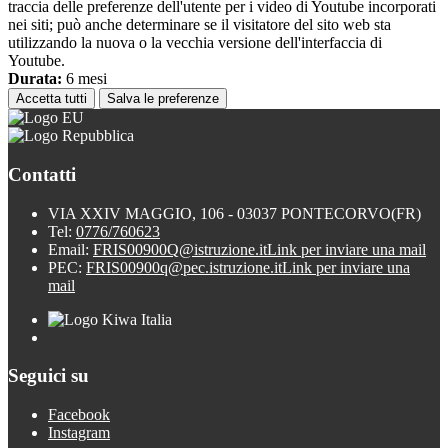
traccia delle preferenze dell'utente per i video di Youtube incorporati
nei siti; può anche determinare se il visitatore del sito web sta
utilizzando la nuova o la vecchia versione dell'interfaccia di
Youtube.
Durata:
6 mesi
Accetta tutti
Salva le preferenze
Contatti
VIA XXIV MAGGIO, 106 - 03037 PONTECORVO(FR)
Tel:
0776/760623
Email:
FRIS00900Q@istruzione.it
Link per inviare una mail
PEC:
FRIS00900q@pec.istruzione.it
Link per inviare una
mail
Seguici su
Facebook
Instagram