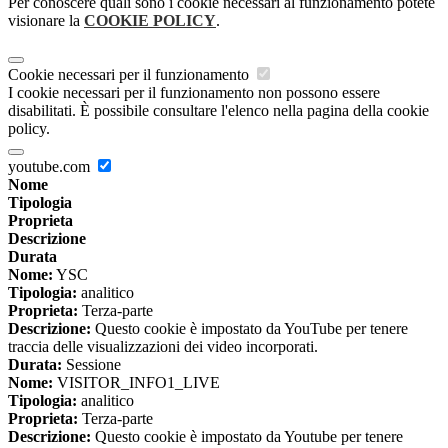
Per conoscere quali sono i cookie necessari al funzionamento potete
visionare la
COOKIE POLICY
.
Cookie necessari per il funzionamento
I cookie necessari per il funzionamento non possono essere
disabilitati. È possibile consultare l'elenco nella pagina della cookie
policy.
youtube.com
Nome
Tipologia
Proprieta
Descrizione
Durata
Nome:
YSC
Tipologia:
analitico
Proprieta:
Terza-parte
Descrizione:
Questo cookie è impostato da YouTube per tenere
traccia delle visualizzazioni dei video incorporati.
Durata:
Sessione
Nome:
VISITOR_INFO1_LIVE
Tipologia:
analitico
Proprieta:
Terza-parte
Descrizione:
Questo cookie è impostato da Youtube per tenere