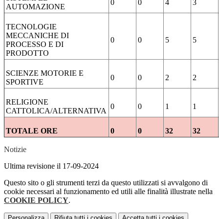
0
0
4
3
AUTOMAZIONE
TECNOLOGIE
MECCANICHE DI
0
0
5
5
PROCESSO E DI
PRODOTTO
SCIENZE MOTORIE E
0
0
2
2
SPORTIVE
RELIGIONE
0
0
1
1
CATTOLICA/ALTERNATIVA
TOTALE ORE
0
0
32
32
Notizie
Ultima revisione il 17-09-2024
Questo sito o gli strumenti terzi da questo utilizzati si avvalgono di
cookie necessari al funzionamento ed utili alle finalità illustrate nella
COOKIE POLICY
.
Personalizza
Rifiuta tutti
i cookies
Accetta tutti
i cookies