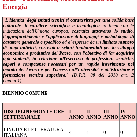
Energia
"
L'identita' degli istituti tecnici si caratterizza per una solida base
culturale di carattere scientifico e tecnologico
in linea con le
indicazioni dell'Unione europea,
costruita attraverso lo studio,
l'approfondimento e l'applicazione di linguaggi e metodologie di
carattere generale e specifico
ed e' espressa da un
limitato numero
di ampi indirizzi, correlati a settori fondamentali per lo sviluppo
economico e produttivo del Paese, con l'obiettivo di far acquisire
agli studenti, in relazione all'esercizio di professioni tecniche,
saperi e competenze necessari per un rapido inserimento nel
mondo del lavoro e per l'accesso all'universita' e all'istruzione e
formazione tecnica superiore.
" (D.P.R. 88 del 2010 art. 2
comma1)
BIENNIO COMUNE
DISCIPLINE/MONTE ORE
I
II
III
IV
SETTIMANALE
ANNO
ANNO
ANNO
ANNO
LINGUA E LETTERATURA
4
4
0
0
ITALIANA