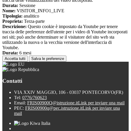
traccia delle visualizzazioni dei video incorporati.
Durata:
Sessione
Nome:
VISITOR_INFO1_LIVE
Tipologia:
analitico
Proprieta:
Terza-parte
Descrizione:
Questo cookie è impostato da Youtube per tenere
traccia delle preferenze dell'utente per i video di Youtube incorporati
nei siti; può anche determinare se il visitatore del sito web sta
utilizzando la nuova o la vecchia versione dell'interfaccia di
Youtube.
Durata:
6 mesi
Accetta tutti
Salva le preferenze
Contatti
VIA XXIV MAGGIO, 106 - 03037 PONTECORVO(FR)
Tel:
0776/760623
Email:
FRIS00900Q@istruzione.it
Link per inviare una mail
PEC:
FRIS00900q@pec.istruzione.it
Link per inviare una
mail