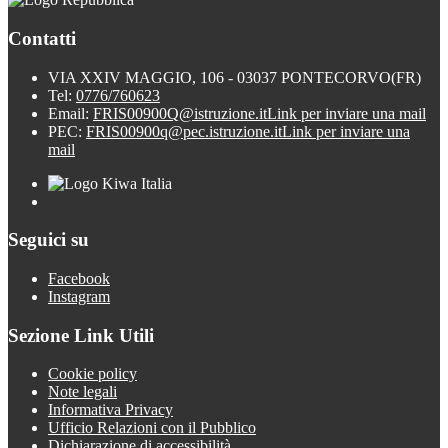
Contatti
VIA XXIV MAGGIO, 106 - 03037 PONTECORVO(FR)
Tel:
0776/760623
Email:
FRIS00900Q@istruzione.it
Link per inviare una mail
PEC:
FRIS00900q@pec.istruzione.it
Link per inviare una
mail
Seguici su
Facebook
Instagram
Sezione Link Utili
Cookie policy
Note legali
Informativa Privacy
Ufficio Relazioni con il Pubblico
Dichiarazione di accessibilità