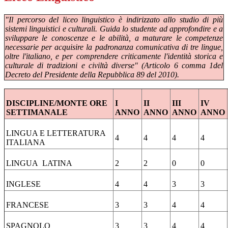
"Il percorso del liceo linguistico è indirizzato allo studio di più
sistemi linguistici e culturali. Guida lo studente ad approfondire e a
sviluppare le conoscenze e le abilità, a maturare le competenze
necessarie per acquisire la padronanza comunicativa di tre lingue,
oltre l'italiano, e per comprendere criticamente l'identità storica e
culturale di tradizioni e civiltà diverse" (Articolo 6 comma 1del
Decreto del Presidente della Repubblica 89 del 2010).
DISCIPLINE/MONTE ORE
I
II
III
IV
SETTIMANALE
ANNO
ANNO
ANNO
ANNO
LINGUA E LETTERATURA
4
4
4
4
ITALIANA
LINGUA LATINA
2
2
0
0
INGLESE
4
4
3
3
FRANCESE
3
3
4
4
SPAGNOLO
3
3
4
4