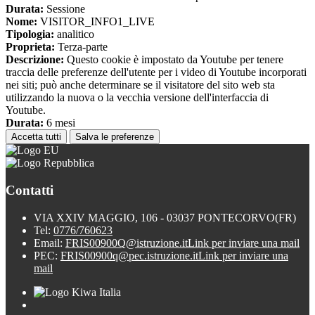
Durata:
Sessione
Nome:
VISITOR_INFO1_LIVE
Tipologia:
analitico
Proprieta:
Terza-parte
Descrizione:
Questo cookie è impostato da Youtube per tenere
traccia delle preferenze dell'utente per i video di Youtube incorporati
nei siti; può anche determinare se il visitatore del sito web sta
utilizzando la nuova o la vecchia versione dell'interfaccia di
Youtube.
Durata:
6 mesi
Accetta tutti
Salva le preferenze
Contatti
VIA XXIV MAGGIO, 106 - 03037 PONTECORVO(FR)
Tel:
0776/760623
Email:
FRIS00900Q@istruzione.it
Link per inviare una mail
PEC:
FRIS00900q@pec.istruzione.it
Link per inviare una
mail