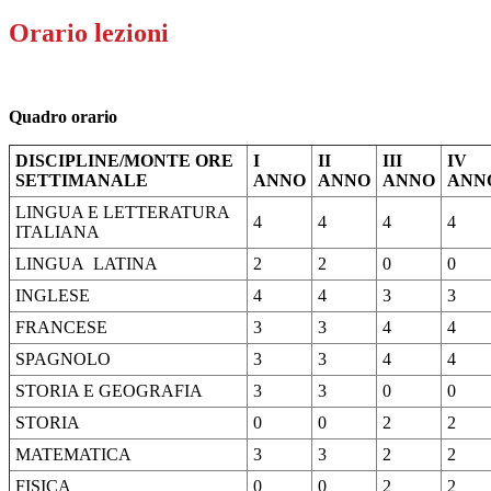
Orario lezioni
Quadro orario
DISCIPLINE/MONTE ORE
I
II
III
IV
SETTIMANALE
ANNO
ANNO
ANNO
ANN
LINGUA E LETTERATURA
4
4
4
4
ITALIANA
LINGUA LATINA
2
2
0
0
INGLESE
4
4
3
3
FRANCESE
3
3
4
4
SPAGNOLO
3
3
4
4
STORIA E GEOGRAFIA
3
3
0
0
STORIA
0
0
2
2
MATEMATICA
3
3
2
2
FISICA
0
0
2
2