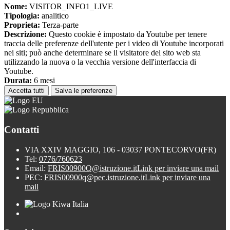
Nome:
VISITOR_INFO1_LIVE
Tipologia:
analitico
Proprieta:
Terza-parte
Descrizione:
Questo cookie è impostato da Youtube per tenere
traccia delle preferenze dell'utente per i video di Youtube incorporati
nei siti; può anche determinare se il visitatore del sito web sta
utilizzando la nuova o la vecchia versione dell'interfaccia di
Youtube.
Durata:
6 mesi
Accetta tutti
Salva le preferenze
Contatti
VIA XXIV MAGGIO, 106 - 03037 PONTECORVO(FR)
Tel:
0776/760623
Email:
FRIS00900Q@istruzione.it
Link per inviare una mail
PEC:
FRIS00900q@pec.istruzione.it
Link per inviare una
mail