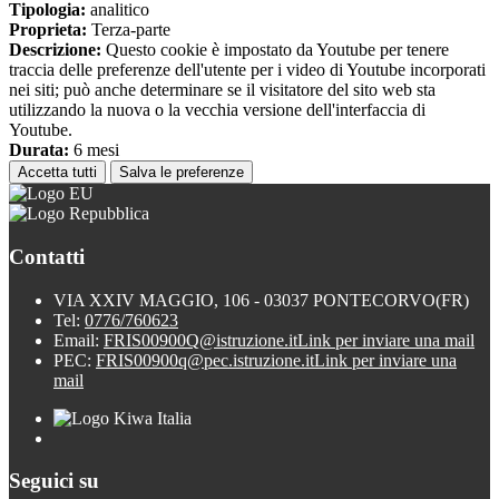
Tipologia:
analitico
Proprieta:
Terza-parte
Descrizione:
Questo cookie è impostato da Youtube per tenere
traccia delle preferenze dell'utente per i video di Youtube incorporati
nei siti; può anche determinare se il visitatore del sito web sta
utilizzando la nuova o la vecchia versione dell'interfaccia di
Youtube.
Durata:
6 mesi
Accetta tutti
Salva le preferenze
Contatti
VIA XXIV MAGGIO, 106 - 03037 PONTECORVO(FR)
Tel:
0776/760623
Email:
FRIS00900Q@istruzione.it
Link per inviare una mail
PEC:
FRIS00900q@pec.istruzione.it
Link per inviare una
mail
Seguici su