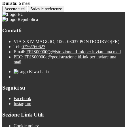
Durata:
6 mesi
Accetta tutti
Salva le preferenze
Contatti
VIA XXIV MAGGIO, 106 - 03037 PONTECORVO(FR)
Tel:
0776/760623
Email:
FRIS00900Q@istruzione.it
Link per inviare una mail
PEC:
FRIS00900q@pec.istruzione.it
Link per inviare una
mail
Seguici su
Facebook
Instagram
Sezione Link Utili
Cookie policy