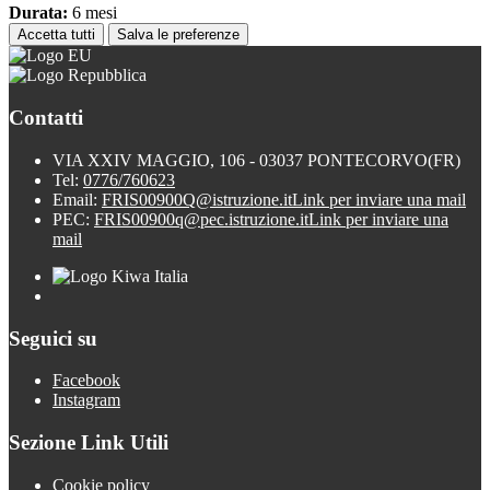
Durata:
6 mesi
Accetta tutti
Salva le preferenze
Contatti
VIA XXIV MAGGIO, 106 - 03037 PONTECORVO(FR)
Tel:
0776/760623
Email:
FRIS00900Q@istruzione.it
Link per inviare una mail
PEC:
FRIS00900q@pec.istruzione.it
Link per inviare una
mail
Seguici su
Facebook
Instagram
Sezione Link Utili
Cookie policy