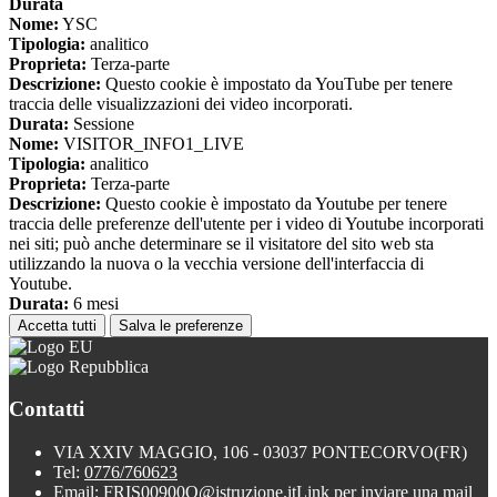
Durata
Nome:
YSC
Tipologia:
analitico
Proprieta:
Terza-parte
Descrizione:
Questo cookie è impostato da YouTube per tenere
traccia delle visualizzazioni dei video incorporati.
Durata:
Sessione
Nome:
VISITOR_INFO1_LIVE
Tipologia:
analitico
Proprieta:
Terza-parte
Descrizione:
Questo cookie è impostato da Youtube per tenere
traccia delle preferenze dell'utente per i video di Youtube incorporati
nei siti; può anche determinare se il visitatore del sito web sta
utilizzando la nuova o la vecchia versione dell'interfaccia di
Youtube.
Durata:
6 mesi
Accetta tutti
Salva le preferenze
Contatti
VIA XXIV MAGGIO, 106 - 03037 PONTECORVO(FR)
Tel:
0776/760623
Email:
FRIS00900Q@istruzione.it
Link per inviare una mail