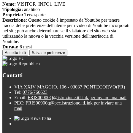
Nome:
VISITOR_INFO1_LIVE
Tipologia:
analitico
Proprieta:
Terza-parte
Descrizione:
Questo cookie è impostato da Youtube per tenere
traccia delle preferenze dell'utente per i video di Youtube incorporati
nei siti; può anche determinare se il visitatore del sito web sta
utilizzando la nuova o la vecchia versione dell'interfaccia di
Youtube.
Durata:
6 mesi
Accetta tutti
Salva le preferenze
Contatti
VIA XXIV MAGGIO, 106 - 03037 PONTECORVO(FR)
Tel:
0776/760623
Email:
FRIS00900Q@istruzione.it
Link per inviare una mail
PEC:
FRIS00900q@pec.istruzione.it
Link per inviare una
mail