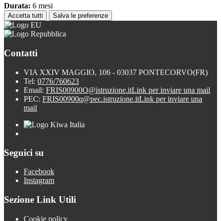
Durata:
6 mesi
Accetta tutti
Salva le preferenze
Contatti
VIA XXIV MAGGIO, 106 - 03037 PONTECORVO(FR)
Tel:
0776/760623
Email:
FRIS00900Q@istruzione.it
Link per inviare una mail
PEC:
FRIS00900q@pec.istruzione.it
Link per inviare una
mail
Seguici su
Facebook
Instagram
Sezione Link Utili
Cookie policy