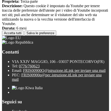
Proprieta:
Terza-parte
Descrizione:
Questo cookie è impostato da Youtube per tenere
traccia delle preferenze dell'utente per i video di Youtube incorporati
nei siti; può anche determinare se il visitatore del sito web sta
utilizzando la nuova o la vecchia versione dell'interfaccia di
Youtube.
Durata:
6 mesi
Accetta tutti
Salva le preferenze
Contatti
VIA XXIV MAGGIO, 106 - 03037 PONTECORVO(FR)
Tel:
0776/760623
Email:
FRIS00900Q@istruzione.it
Link per inviare una mail
PEC:
FRIS00900q@pec.istruzione.it
Link per inviare una
mail
Seguici su