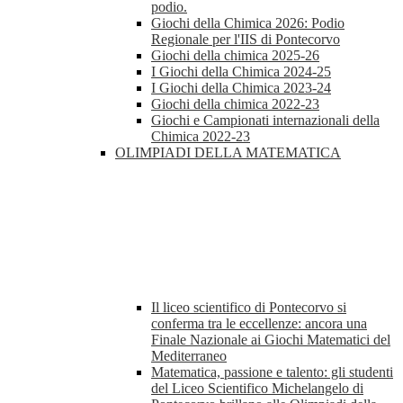
podio.
Giochi della Chimica 2026: Podio
Regionale per l'IIS di Pontecorvo
Giochi della chimica 2025-26
I Giochi della Chimica 2024-25
I Giochi della Chimica 2023-24
Giochi della chimica 2022-23
Giochi e Campionati internazionali della
Chimica 2022-23
OLIMPIADI DELLA MATEMATICA
Il liceo scientifico di Pontecorvo si
conferma tra le eccellenze: ancora una
Finale Nazionale ai Giochi Matematici del
Mediterraneo
Matematica, passione e talento: gli studenti
del Liceo Scientifico Michelangelo di