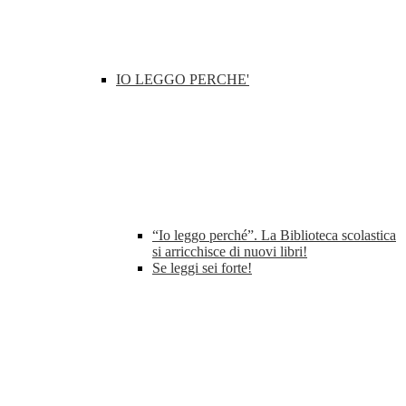
IO LEGGO PERCHE'
“Io leggo perché”. La Biblioteca scolastica
si arricchisce di nuovi libri!
Se leggi sei forte!