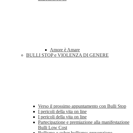
Amore è Amare
BULLI STOP e VIOLENZA DI GENERE
Verso il prossimo appuntamento con Bulli Stop
I pericoli della vita on line
I pericoli della vita on line
Partecipazione e premiazione alla manifestazione
Bulli Low Cost
Bullismo e cyber bullismo: prevenzione