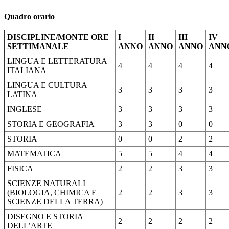
Quadro orario
DISCIPLINE/MONTE ORE
I
II
III
IV
SETTIMANALE
ANNO
ANNO
ANNO
ANN
LINGUA E LETTERATURA
4
4
4
4
ITALIANA
LINGUA E CULTURA
3
3
3
3
LATINA
INGLESE
3
3
3
3
STORIA E GEOGRAFIA
3
3
0
0
STORIA
0
0
2
2
MATEMATICA
5
5
4
4
FISICA
2
2
3
3
SCIENZE NATURALI
(BIOLOGIA, CHIMICA E
2
2
3
3
SCIENZE DELLA TERRA)
DISEGNO E STORIA
2
2
2
2
DELL’ARTE