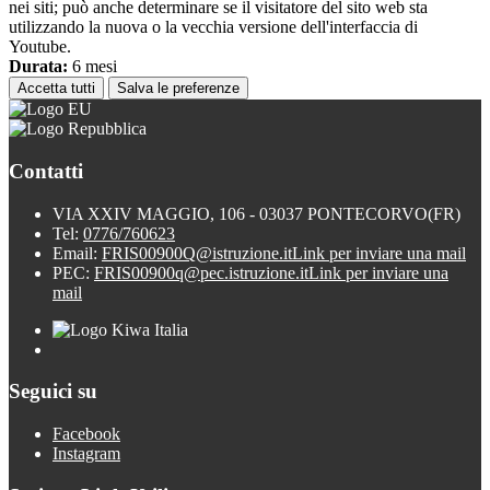
nei siti; può anche determinare se il visitatore del sito web sta
utilizzando la nuova o la vecchia versione dell'interfaccia di
Youtube.
Durata:
6 mesi
Accetta tutti
Salva le preferenze
Contatti
VIA XXIV MAGGIO, 106 - 03037 PONTECORVO(FR)
Tel:
0776/760623
Email:
FRIS00900Q@istruzione.it
Link per inviare una mail
PEC:
FRIS00900q@pec.istruzione.it
Link per inviare una
mail
Seguici su
Facebook
Instagram