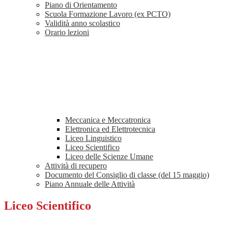
Piano di Orientamento
Scuola Formazione Lavoro (ex PCTO)
Validità anno scolastico
Orario lezioni
Meccanica e Meccatronica
Elettronica ed Elettrotecnica
Liceo Linguistico
Liceo Scientifico
Liceo delle Scienze Umane
Attività di recupero
Documento del Consiglio di classe (del 15 maggio)
Piano Annuale delle Attività
Liceo Scientifico