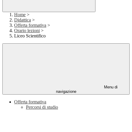
Home
>
Didattica
>
Offerta formativa
>
Orario lezioni
>
Liceo Scientifico
Menu di
navigazione
Offerta formativa
Percorsi di studio