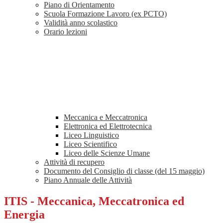
Piano di Orientamento
Scuola Formazione Lavoro (ex PCTO)
Validità anno scolastico
Orario lezioni
Meccanica e Meccatronica
Elettronica ed Elettrotecnica
Liceo Linguistico
Liceo Scientifico
Liceo delle Scienze Umane
Attività di recupero
Documento del Consiglio di classe (del 15 maggio)
Piano Annuale delle Attività
ITIS - Meccanica, Meccatronica ed
Energia