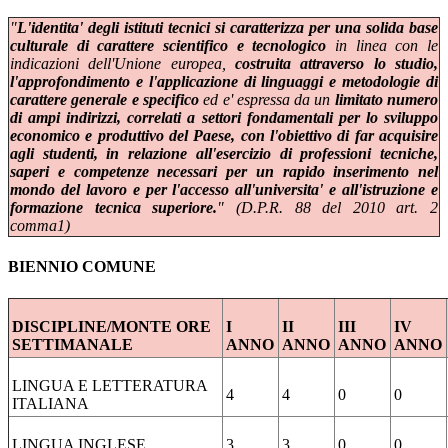
"
L'identita' degli istituti tecnici si caratterizza per una solida base
culturale di carattere scientifico e tecnologico
in linea con le
indicazioni dell'Unione europea,
costruita attraverso lo studio,
l'approfondimento e l'applicazione di linguaggi e metodologie di
carattere generale e specifico
ed e' espressa da un
limitato numero
di ampi indirizzi, correlati a settori fondamentali per lo sviluppo
economico e produttivo del Paese, con l'obiettivo di far acquisire
agli studenti, in relazione all'esercizio di professioni tecniche,
saperi e competenze necessari per un rapido inserimento nel
mondo del lavoro e per l'accesso all'universita' e all'istruzione e
formazione tecnica superiore.
" (D.P.R. 88 del 2010 art. 2
comma1)
BIENNIO COMUNE
DISCIPLINE/MONTE ORE
I
II
III
IV
SETTIMANALE
ANNO
ANNO
ANNO
ANNO
LINGUA E LETTERATURA
4
4
0
0
ITALIANA
LINGUA INGLESE
3
3
0
0