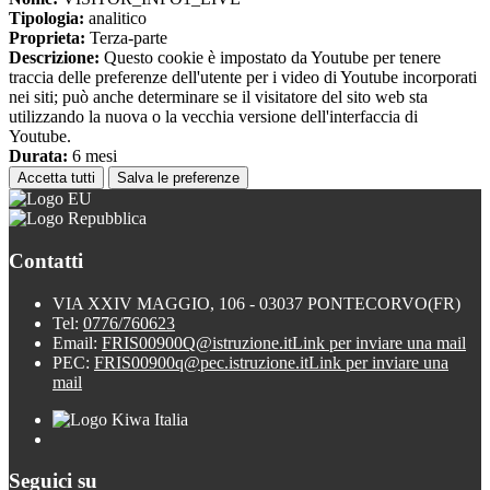
Tipologia:
analitico
Proprieta:
Terza-parte
Descrizione:
Questo cookie è impostato da Youtube per tenere
traccia delle preferenze dell'utente per i video di Youtube incorporati
nei siti; può anche determinare se il visitatore del sito web sta
utilizzando la nuova o la vecchia versione dell'interfaccia di
Youtube.
Durata:
6 mesi
Accetta tutti
Salva le preferenze
Contatti
VIA XXIV MAGGIO, 106 - 03037 PONTECORVO(FR)
Tel:
0776/760623
Email:
FRIS00900Q@istruzione.it
Link per inviare una mail
PEC:
FRIS00900q@pec.istruzione.it
Link per inviare una
mail
Seguici su