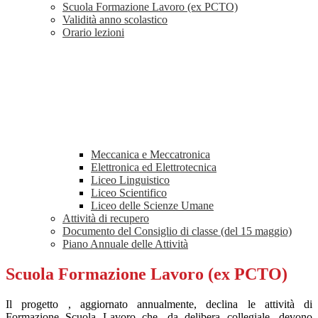
Scuola Formazione Lavoro (ex PCTO)
Validità anno scolastico
Orario lezioni
Meccanica e Meccatronica
Elettronica ed Elettrotecnica
Liceo Linguistico
Liceo Scientifico
Liceo delle Scienze Umane
Attività di recupero
Documento del Consiglio di classe (del 15 maggio)
Piano Annuale delle Attività
Scuola Formazione Lavoro (ex PCTO)
Il progetto , aggiornato annualmente, declina le attività di
Formazione Scuola Lavoro che, da delibera collegiale, devono