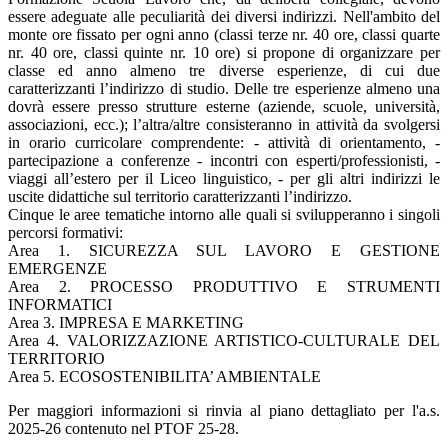
essere adeguate alle peculiarità dei diversi indirizzi. Nell'ambito del
monte ore fissato per ogni anno (classi terze nr. 40 ore, classi quarte
nr. 40 ore, classi quinte nr. 10 ore) si propone di organizzare per
classe ed anno almeno tre diverse esperienze, di cui due
caratterizzanti l’indirizzo di studio. Delle tre esperienze almeno una
dovrà essere presso strutture esterne (aziende, scuole, università,
associazioni, ecc.); l’altra/altre consisteranno in attività da svolgersi
in orario curricolare comprendente: - attività di orientamento, -
partecipazione a conferenze - incontri con esperti/professionisti, -
viaggi all’estero per il Liceo linguistico, - per gli altri indirizzi le
uscite didattiche sul territorio caratterizzanti l’indirizzo.
Cinque le aree tematiche intorno alle quali si svilupperanno i singoli
percorsi formativi:
Area 1. SICUREZZA SUL LAVORO E GESTIONE
EMERGENZE
Area 2. PROCESSO PRODUTTIVO E STRUMENTI
INFORMATICI
Area 3. IMPRESA E MARKETING
Area 4. VALORIZZAZIONE ARTISTICO-CULTURALE DEL
TERRITORIO
Area 5. ECOSOSTENIBILITA’ AMBIENTALE
Per maggiori informazioni si rinvia al piano dettagliato per l'a.s.
2025-26 contenuto nel PTOF 25-28.