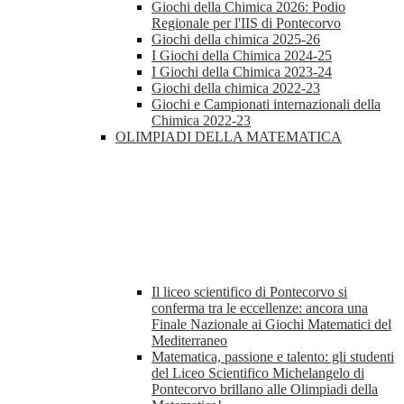
Giochi della Chimica 2026: Podio
Regionale per l'IIS di Pontecorvo
Giochi della chimica 2025-26
I Giochi della Chimica 2024-25
I Giochi della Chimica 2023-24
Giochi della chimica 2022-23
Giochi e Campionati internazionali della
Chimica 2022-23
OLIMPIADI DELLA MATEMATICA
Il liceo scientifico di Pontecorvo si
conferma tra le eccellenze: ancora una
Finale Nazionale ai Giochi Matematici del
Mediterraneo
Matematica, passione e talento: gli studenti
del Liceo Scientifico Michelangelo di
Pontecorvo brillano alle Olimpiadi della