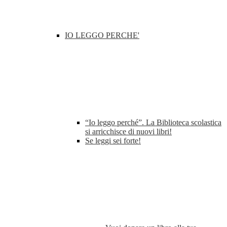
IO LEGGO PERCHE'
“Io leggo perché”. La Biblioteca scolastica
si arricchisce di nuovi libri!
Se leggi sei forte!