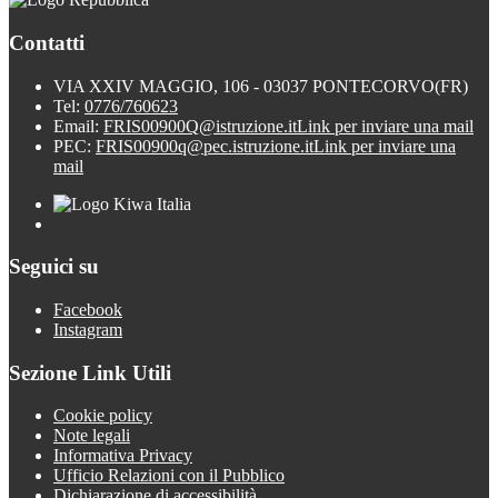
Contatti
VIA XXIV MAGGIO, 106 - 03037 PONTECORVO(FR)
Tel:
0776/760623
Email:
FRIS00900Q@istruzione.it
Link per inviare una mail
PEC:
FRIS00900q@pec.istruzione.it
Link per inviare una
mail
Seguici su
Facebook
Instagram
Sezione Link Utili
Cookie policy
Note legali
Informativa Privacy
Ufficio Relazioni con il Pubblico
Dichiarazione di accessibilità