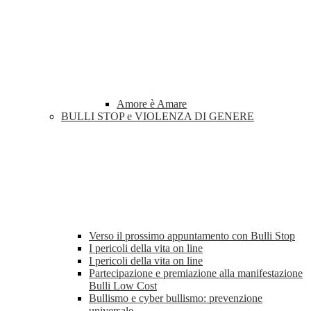
Amore è Amare
BULLI STOP e VIOLENZA DI GENERE
Verso il prossimo appuntamento con Bulli Stop
I pericoli della vita on line
I pericoli della vita on line
Partecipazione e premiazione alla manifestazione
Bulli Low Cost
Bullismo e cyber bullismo: prevenzione
universale