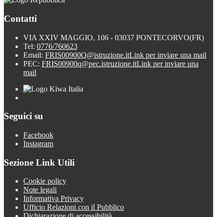
Contatti
VIA XXIV MAGGIO, 106 - 03037 PONTECORVO(FR)
Tel:
0776/760623
Email:
FRIS00900Q@istruzione.it
Link per inviare una mail
PEC:
FRIS00900q@pec.istruzione.it
Link per inviare una
mail
Seguici su
Facebook
Instagram
Sezione Link Utili
Cookie policy
Note legali
Informativa Privacy
Ufficio Relazioni con il Pubblico
Dichiarazione di accessibilità