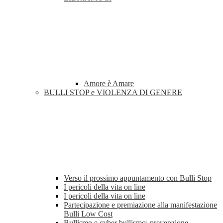
Amore è Amare
BULLI STOP e VIOLENZA DI GENERE
Verso il prossimo appuntamento con Bulli Stop
I pericoli della vita on line
I pericoli della vita on line
Partecipazione e premiazione alla manifestazione
Bulli Low Cost
Bullismo e cyber bullismo: prevenzione