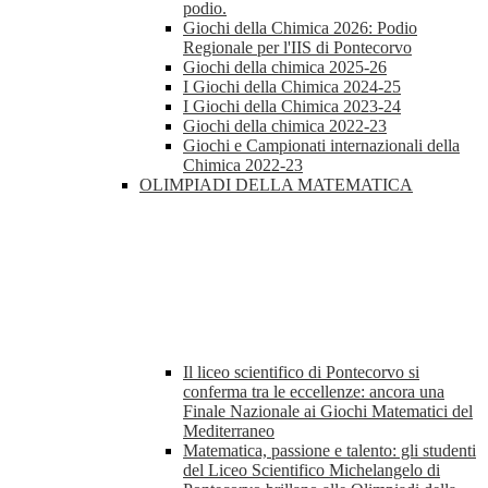
podio.
Giochi della Chimica 2026: Podio
Regionale per l'IIS di Pontecorvo
Giochi della chimica 2025-26
I Giochi della Chimica 2024-25
I Giochi della Chimica 2023-24
Giochi della chimica 2022-23
Giochi e Campionati internazionali della
Chimica 2022-23
OLIMPIADI DELLA MATEMATICA
Il liceo scientifico di Pontecorvo si
conferma tra le eccellenze: ancora una
Finale Nazionale ai Giochi Matematici del
Mediterraneo
Matematica, passione e talento: gli studenti
del Liceo Scientifico Michelangelo di