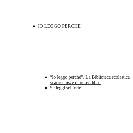
IO LEGGO PERCHE'
“Io leggo perché”. La Biblioteca scolastica
si arricchisce di nuovi libri!
Se leggi sei forte!