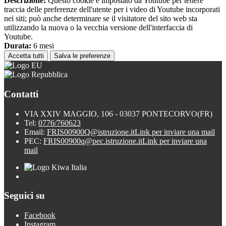
Descrizione:
Questo cookie è impostato da Youtube per tenere
traccia delle preferenze dell'utente per i video di Youtube incorporati
nei siti; può anche determinare se il visitatore del sito web sta
utilizzando la nuova o la vecchia versione dell'interfaccia di
Youtube.
Durata:
6 mesi
Accetta tutti
Salva le preferenze
Contatti
VIA XXIV MAGGIO, 106 - 03037 PONTECORVO(FR)
Tel:
0776/760623
Email:
FRIS00900Q@istruzione.it
Link per inviare una mail
PEC:
FRIS00900q@pec.istruzione.it
Link per inviare una
mail
Seguici su
Facebook
Instagram