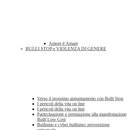
Amore è Amare
BULLI STOP e VIOLENZA DI GENERE
Verso il prossimo appuntamento con Bulli Stop
I pericoli della vita on line
I pericoli della vita on line
Partecipazione e premiazione alla manifestazione
Bulli Low Cost
Bullismo e cyber bullismo: prevenzione
universale