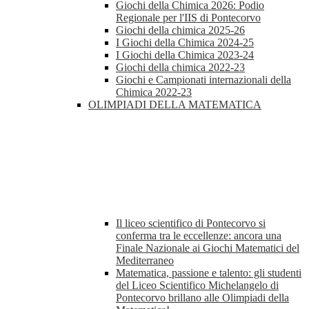
Giochi della Chimica 2026: Podio
Regionale per l'IIS di Pontecorvo
Giochi della chimica 2025-26
I Giochi della Chimica 2024-25
I Giochi della Chimica 2023-24
Giochi della chimica 2022-23
Giochi e Campionati internazionali della
Chimica 2022-23
OLIMPIADI DELLA MATEMATICA
Il liceo scientifico di Pontecorvo si
conferma tra le eccellenze: ancora una
Finale Nazionale ai Giochi Matematici del
Mediterraneo
Matematica, passione e talento: gli studenti
del Liceo Scientifico Michelangelo di
Pontecorvo brillano alle Olimpiadi della