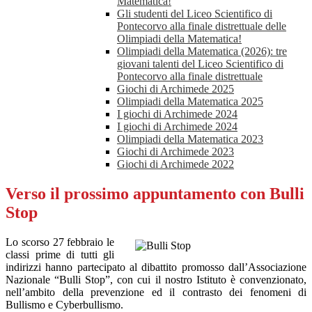
Matematica!
Gli studenti del Liceo Scientifico di
Pontecorvo alla finale distrettuale delle
Olimpiadi della Matematica!
Olimpiadi della Matematica (2026): tre
giovani talenti del Liceo Scientifico di
Pontecorvo alla finale distrettuale
Giochi di Archimede 2025
Olimpiadi della Matematica 2025
I giochi di Archimede 2024
I giochi di Archimede 2024
Olimpiadi della Matematica 2023
Giochi di Archimede 2023
Giochi di Archimede 2022
Verso il prossimo appuntamento con Bulli
Stop
Lo scorso 27 febbraio le
classi prime di tutti gli
indirizzi hanno partecipato al dibattito promosso dall’Associazione
Nazionale “Bulli Stop”, con cui il nostro Istituto è convenzionato,
nell’ambito della prevenzione ed il contrasto dei fenomeni di
Bullismo e Cyberbullismo.