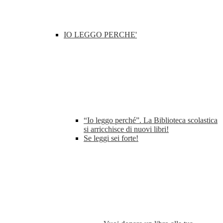
IO LEGGO PERCHE'
“Io leggo perché”. La Biblioteca scolastica
si arricchisce di nuovi libri!
Se leggi sei forte!