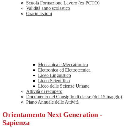
Scuola Formazione Lavoro (ex PCTO)
Validità anno scolastico
Orario lezioni
Meccanica e Meccatronica
Elettronica ed Elettrotecnica
Liceo Linguistico
Liceo Scientifico
Liceo delle Scienze Umane
Attività di recupero
Documento del Consiglio di classe (del 15 maggio)
Piano Annuale delle Attività
Orientamento Next Generation -
Sapienza